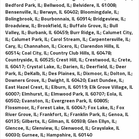
Bedford Park, IL
;
Bellwood, IL
;
Belvidere, IL 61008
;
Bensenville, IL
;
Berwyn, IL 60402
;
Bloomingdale, IL
;
Bolingbrook, IL
;
Bourbonnais, IL 60914
;
Bridgeview, IL
;
Broadview, IL
;
Brookfield, IL
;
Buffalo Grove, IL
;
Bull
Valley, IL
;
Burbank, IL 60459
;
Burr Ridge, IL
;
Calumet City,
IL
;
Calumet Park, IL
;
Carol Stream, IL
;
Carpentersville, IL
;
Cary, IL
;
Channahon, IL
;
Cicero, IL
;
Clarendon Hills, IL
60514
;
Coal City, IL
;
Country Club Hills, IL 60478
;
Countryside, IL 60525
;
Crest Hill, IL
;
Crestwood, IL
;
Crete,
IL 60417
;
Crystal Lake, IL
;
Darien, IL
;
Deerfield, IL
;
Deer
Park, IL
;
DeKalb, IL
;
Des Plaines, IL
;
Dixmoor, IL
;
Dolton, IL
;
Downers Grove, IL
;
Dwight, IL 60420
;
East Dundee, IL
;
East Hazel Crest, IL
;
Elburn, IL 60119
;
Elk Grove Village, IL
60007
;
Elmhurst, IL
;
Elmwood Park, IL 60707
;
Eola, IL
60502
;
Evanston, IL
;
Evergreen Park, IL 60805
;
Flossmoor, IL
;
Forest Lake, IL 60047
;
Fox Lake, IL
;
Fox
River Grove, IL
;
Frankfort, IL
;
Franklin Park, IL
;
Genoa, IL
60135
;
Gilberts, IL
;
Gilman, IL 60938
;
Glen Ellyn, IL
;
Glencoe, IL
;
Glenview, IL
;
Glenwood, IL
;
Grayslake, IL
60030
;
Gurnee, IL
;
Hampshire, IL 60140