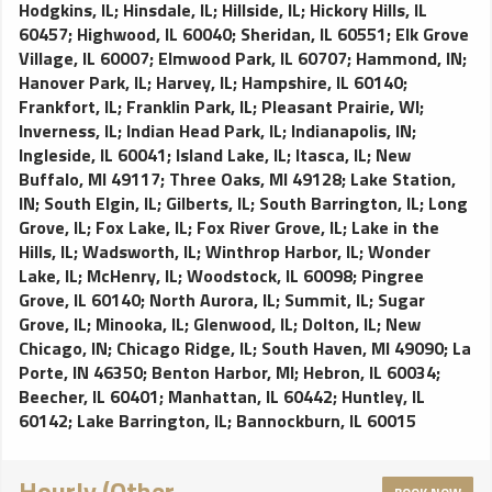
Hodgkins, IL
;
Hinsdale, IL
;
Hillside, IL
;
Hickory Hills, IL
60457
;
Highwood, IL 60040
;
Sheridan, IL 60551
;
Elk Grove
Village, IL 60007
;
Elmwood Park, IL 60707
;
Hammond, IN
;
Hanover Park, IL
;
Harvey, IL
;
Hampshire, IL 60140
;
Frankfort, IL
;
Franklin Park, IL
;
Pleasant Prairie, WI
;
Inverness, IL
;
Indian Head Park, IL
;
Indianapolis, IN
;
Ingleside, IL 60041
;
Island Lake, IL
;
Itasca, IL
;
New
Buffalo, MI 49117
;
Three Oaks, MI 49128
;
Lake Station,
IN
;
South Elgin, IL
;
Gilberts, IL
;
South Barrington, IL
;
Long
Grove, IL
;
Fox Lake, IL
;
Fox River Grove, IL
;
Lake in the
Hills, IL
;
Wadsworth, IL
;
Winthrop Harbor, IL
;
Wonder
Lake, IL
;
McHenry, IL
;
Woodstock, IL 60098
;
Pingree
Grove, IL 60140
;
North Aurora, IL
;
Summit, IL
;
Sugar
Grove, IL
;
Minooka, IL
;
Glenwood, IL
;
Dolton, IL
;
New
Chicago, IN
;
Chicago Ridge, IL
;
South Haven, MI 49090
;
La
Porte, IN 46350
;
Benton Harbor, MI
;
Hebron, IL 60034
;
Beecher, IL 60401
;
Manhattan, IL 60442
;
Huntley, IL
60142
;
Lake Barrington, IL
;
Bannockburn, IL 60015
Hourly (Other