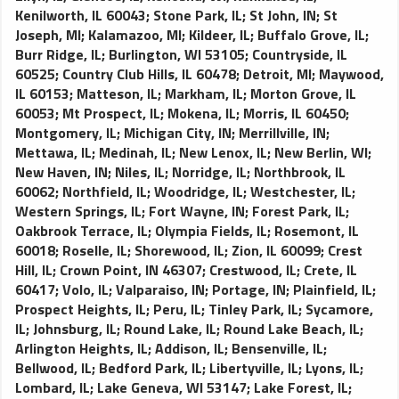
Kenilworth, IL 60043
;
Stone Park, IL
;
St John, IN
;
St
Joseph, MI
;
Kalamazoo, MI
;
Kildeer, IL
;
Buffalo Grove, IL
;
Burr Ridge, IL
;
Burlington, WI 53105
;
Countryside, IL
60525
;
Country Club Hills, IL 60478
;
Detroit, MI
;
Maywood,
IL 60153
;
Matteson, IL
;
Markham, IL
;
Morton Grove, IL
60053
;
Mt Prospect, IL
;
Mokena, IL
;
Morris, IL 60450
;
Montgomery, IL
;
Michigan City, IN
;
Merrillville, IN
;
Mettawa, IL
;
Medinah, IL
;
New Lenox, IL
;
New Berlin, WI
;
New Haven, IN
;
Niles, IL
;
Norridge, IL
;
Northbrook, IL
60062
;
Northfield, IL
;
Woodridge, IL
;
Westchester, IL
;
Western Springs, IL
;
Fort Wayne, IN
;
Forest Park, IL
;
Oakbrook Terrace, IL
;
Olympia Fields, IL
;
Rosemont, IL
60018
;
Roselle, IL
;
Shorewood, IL
;
Zion, IL 60099
;
Crest
Hill, IL
;
Crown Point, IN 46307
;
Crestwood, IL
;
Crete, IL
60417
;
Volo, IL
;
Valparaiso, IN
;
Portage, IN
;
Plainfield, IL
;
Prospect Heights, IL
;
Peru, IL
;
Tinley Park, IL
;
Sycamore,
IL
;
Johnsburg, IL
;
Round Lake, IL
;
Round Lake Beach, IL
;
Arlington Heights, IL
;
Addison, IL
;
Bensenville, IL
;
Bellwood, IL
;
Bedford Park, IL
;
Libertyville, IL
;
Lyons, IL
;
Lombard, IL
;
Lake Geneva, WI 53147
;
Lake Forest, IL
;