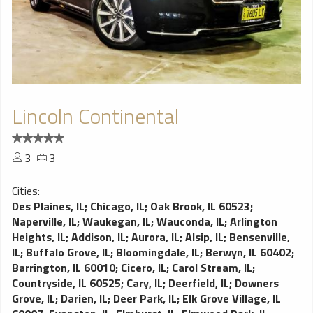
Lincoln Continental
3
3
Cities:
Des Plaines, IL
;
Chicago, IL
;
Oak Brook, IL 60523
;
Naperville, IL
;
Waukegan, IL
;
Wauconda, IL
;
Arlington
Heights, IL
;
Addison, IL
;
Aurora, IL
;
Alsip, IL
;
Bensenville,
IL
;
Buffalo Grove, IL
;
Bloomingdale, IL
;
Berwyn, IL 60402
;
Barrington, IL 60010
;
Cicero, IL
;
Carol Stream, IL
;
Countryside, IL 60525
;
Cary, IL
;
Deerfield, IL
;
Downers
Grove, IL
;
Darien, IL
;
Deer Park, IL
;
Elk Grove Village, IL