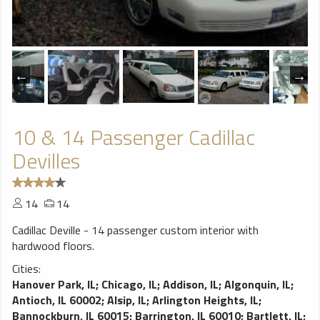
10 & 14 Passenger Cadillac
Devilles
14
14
Cadillac Deville - 14 passenger custom interior with
hardwood floors.
Cities:
Hanover Park, IL
;
Chicago, IL
;
Addison, IL
;
Algonquin, IL
;
Antioch, IL 60002
;
Alsip, IL
;
Arlington Heights, IL
;
Bannockburn, IL 60015
;
Barrington, IL 60010
;
Bartlett, IL
;