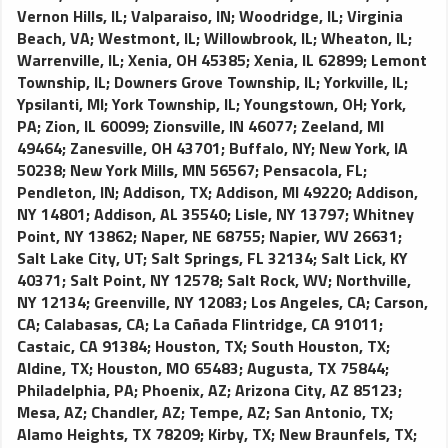
Vernon Hills, IL
;
Valparaiso, IN
;
Woodridge, IL
;
Virginia
Beach, VA
;
Westmont, IL
;
Willowbrook, IL
;
Wheaton, IL
;
Warrenville, IL
;
Xenia, OH 45385
;
Xenia, IL 62899
;
Lemont
Township, IL
;
Downers Grove Township, IL
;
Yorkville, IL
;
Ypsilanti, MI
;
York Township, IL
;
Youngstown, OH
;
York,
PA
;
Zion, IL 60099
;
Zionsville, IN 46077
;
Zeeland, MI
49464
;
Zanesville, OH 43701
;
Buffalo, NY
;
New York, IA
50238
;
New York Mills, MN 56567
;
Pensacola, FL
;
Pendleton, IN
;
Addison, TX
;
Addison, MI 49220
;
Addison,
NY 14801
;
Addison, AL 35540
;
Lisle, NY 13797
;
Whitney
Point, NY 13862
;
Naper, NE 68755
;
Napier, WV 26631
;
Salt Lake City, UT
;
Salt Springs, FL 32134
;
Salt Lick, KY
40371
;
Salt Point, NY 12578
;
Salt Rock, WV
;
Northville,
NY 12134
;
Greenville, NY 12083
;
Los Angeles, CA
;
Carson,
CA
;
Calabasas, CA
;
La Cañada Flintridge, CA 91011
;
Castaic, CA 91384
;
Houston, TX
;
South Houston, TX
;
Aldine, TX
;
Houston, MO 65483
;
Augusta, TX 75844
;
Philadelphia, PA
;
Phoenix, AZ
;
Arizona City, AZ 85123
;
Mesa, AZ
;
Chandler, AZ
;
Tempe, AZ
;
San Antonio, TX
;
Alamo Heights, TX 78209
;
Kirby, TX
;
New Braunfels, TX
;