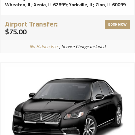
Wheaton, IL
;
Xenia, IL 62899
;
Yorkville, IL
;
Zion, IL 60099
Airport Transfer:
BOOK NOW
$75.00
No Hidden Fees
, Service Charge Included