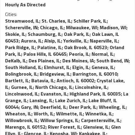
Hourly As Directed
Cities:
Streamwood, IL
;
St. Charles, IL
;
Schiller Park, IL
;
Schererville, IN
;
Chicago, IL
;
Milwaukee, WI
;
Madison, WI
;
Skokie, IL
;
Schaumburg, IL
;
Oak Park, IL
;
Oak Lawn, IL
60453
;
Aurora, IL
;
Alsip, IL
;
Yorkville, IL
;
Naperville, IL
;
Park Ridge, IL
;
Palatine, IL
;
Oak Brook, IL 60523
;
Orland
Park, IL
;
Palos Hills, IL 60465
;
Peoria, IL
;
Normal, IL
;
DeKalb, IL
;
Des Plaines, IL
;
Des Moines, IA
;
South Bend, IN
;
South Holland, IL
;
Elmhurst, IL
;
Elgin, IL
;
Geneva, IL
;
Bolingbrook, IL
;
Bridgeview, IL
;
Barrington, IL 60010
;
Bartlett, IL
;
Batavia, IL
;
Antioch, IL 60002
;
Crystal Lake,
IL
;
Gurnee, IL
;
North Chicago, IL
;
Lincolnshire, IL
;
Lincolnwood, IL
;
Evanston, IL
;
Highland Park, IL 60035
;
La
Grange, IL
;
Lansing, IL
;
Lake Zurich, IL
;
Lake Bluff, IL
60044
;
Gary, IN
;
Deerfield, IL
;
Deer Park, IL
;
Wheeling, IL
;
Wheaton, IL
;
Worth, IL
;
Wilmette, IL
;
Winnetka, IL
;
Willowbrook, IL
;
Willow Springs, IL
;
Carpentersville, IL
;
Marengo, IL 60152
;
River Forest, IL
;
Glenview, IL
;
Glen
Ellyn, IL
;
Glencoe, IL
;
Kenosha, WI
;
Kankakee, IL
;