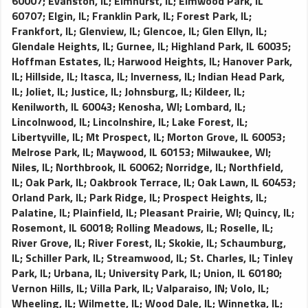
60007
;
Evanston, IL
;
Elmhurst, IL
;
Elmwood Park, IL
60707
;
Elgin, IL
;
Franklin Park, IL
;
Forest Park, IL
;
Frankfort, IL
;
Glenview, IL
;
Glencoe, IL
;
Glen Ellyn, IL
;
Glendale Heights, IL
;
Gurnee, IL
;
Highland Park, IL 60035
;
Hoffman Estates, IL
;
Harwood Heights, IL
;
Hanover Park,
IL
;
Hillside, IL
;
Itasca, IL
;
Inverness, IL
;
Indian Head Park,
IL
;
Joliet, IL
;
Justice, IL
;
Johnsburg, IL
;
Kildeer, IL
;
Kenilworth, IL 60043
;
Kenosha, WI
;
Lombard, IL
;
Lincolnwood, IL
;
Lincolnshire, IL
;
Lake Forest, IL
;
Libertyville, IL
;
Mt Prospect, IL
;
Morton Grove, IL 60053
;
Melrose Park, IL
;
Maywood, IL 60153
;
Milwaukee, WI
;
Niles, IL
;
Northbrook, IL 60062
;
Norridge, IL
;
Northfield,
IL
;
Oak Park, IL
;
Oakbrook Terrace, IL
;
Oak Lawn, IL 60453
;
Orland Park, IL
;
Park Ridge, IL
;
Prospect Heights, IL
;
Palatine, IL
;
Plainfield, IL
;
Pleasant Prairie, WI
;
Quincy, IL
;
Rosemont, IL 60018
;
Rolling Meadows, IL
;
Roselle, IL
;
River Grove, IL
;
River Forest, IL
;
Skokie, IL
;
Schaumburg,
IL
;
Schiller Park, IL
;
Streamwood, IL
;
St. Charles, IL
;
Tinley
Park, IL
;
Urbana, IL
;
University Park, IL
;
Union, IL 60180
;
Vernon Hills, IL
;
Villa Park, IL
;
Valparaiso, IN
;
Volo, IL
;
Wheeling, IL
;
Wilmette, IL
;
Wood Dale, IL
;
Winnetka, IL
;