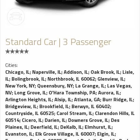
Standard Car | 3 Passenger
Cities:
Chicago, IL
;
Naperville, IL
;
Addison, IL
;
Oak Brook, IL
;
Lisle,
IL
;
Bolingbrook, IL
;
Northbrook, IL 60062
;
Glenview, IL
;
New York, NY
;
Queensbury, NY
;
La Grange, IL
;
Las Vegas,
NV
;
Long Grove, IL
;
O'Hara Township, PA
;
Aurora, IL
;
Arlington Heights, IL
;
Alsip, IL
;
Atlanta, GA
;
Burr Ridge, IL
;
Bridgeview, IL
;
Brookfield, IL
;
Berwyn, IL 60402
;
Countryside, IL 60525
;
Carol Stream, IL
;
Clarendon Hills, IL
60514
;
Cicero, IL
;
Darien, IL
;
Downers Grove, IL
;
Des
Plaines, IL
;
Deerfield, IL
;
DeKalb, IL
;
Elmhurst, IL
;
Evanston, IL
;
Elk Grove Village, IL 60007
;
Elgin, IL
;