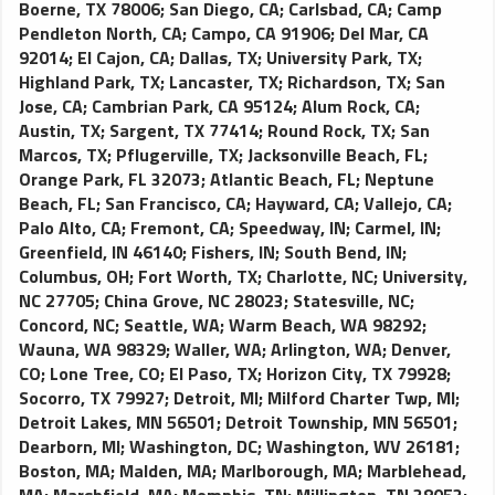
Boerne, TX 78006
;
San Diego, CA
;
Carlsbad, CA
;
Camp
Pendleton North, CA
;
Campo, CA 91906
;
Del Mar, CA
92014
;
El Cajon, CA
;
Dallas, TX
;
University Park, TX
;
Highland Park, TX
;
Lancaster, TX
;
Richardson, TX
;
San
Jose, CA
;
Cambrian Park, CA 95124
;
Alum Rock, CA
;
Austin, TX
;
Sargent, TX 77414
;
Round Rock, TX
;
San
Marcos, TX
;
Pflugerville, TX
;
Jacksonville Beach, FL
;
Orange Park, FL 32073
;
Atlantic Beach, FL
;
Neptune
Beach, FL
;
San Francisco, CA
;
Hayward, CA
;
Vallejo, CA
;
Palo Alto, CA
;
Fremont, CA
;
Speedway, IN
;
Carmel, IN
;
Greenfield, IN 46140
;
Fishers, IN
;
South Bend, IN
;
Columbus, OH
;
Fort Worth, TX
;
Charlotte, NC
;
University,
NC 27705
;
China Grove, NC 28023
;
Statesville, NC
;
Concord, NC
;
Seattle, WA
;
Warm Beach, WA 98292
;
Wauna, WA 98329
;
Waller, WA
;
Arlington, WA
;
Denver,
CO
;
Lone Tree, CO
;
El Paso, TX
;
Horizon City, TX 79928
;
Socorro, TX 79927
;
Detroit, MI
;
Milford Charter Twp, MI
;
Detroit Lakes, MN 56501
;
Detroit Township, MN 56501
;
Dearborn, MI
;
Washington, DC
;
Washington, WV 26181
;
Boston, MA
;
Malden, MA
;
Marlborough, MA
;
Marblehead,