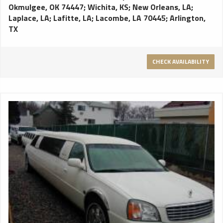
Okmulgee, OK 74447
;
Wichita, KS
;
New Orleans, LA
;
Laplace, LA
;
Lafitte, LA
;
Lacombe, LA 70445
;
Arlington,
TX
CHECK AVAILABILITY