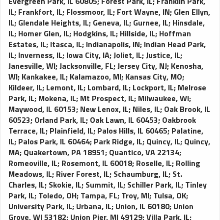
Evergreen Park, IL 60805
;
Forest Park, IL
;
Franklin Park,
IL
;
Frankfort, IL
;
Flossmoor, IL
;
Fort Wayne, IN
;
Glen Ellyn,
IL
;
Glendale Heights, IL
;
Geneva, IL
;
Gurnee, IL
;
Hinsdale,
IL
;
Homer Glen, IL
;
Hodgkins, IL
;
Hillside, IL
;
Hoffman
Estates, IL
;
Itasca, IL
;
Indianapolis, IN
;
Indian Head Park,
IL
;
Inverness, IL
;
Iowa City, IA
;
Joliet, IL
;
Justice, IL
;
Janesville, WI
;
Jacksonville, FL
;
Jersey City, NJ
;
Kenosha,
WI
;
Kankakee, IL
;
Kalamazoo, MI
;
Kansas City, MO
;
Kildeer, IL
;
Lemont, IL
;
Lombard, IL
;
Lockport, IL
;
Melrose
Park, IL
;
Mokena, IL
;
Mt Prospect, IL
;
Milwaukee, WI
;
Maywood, IL 60153
;
New Lenox, IL
;
Niles, IL
;
Oak Brook, IL
60523
;
Orland Park, IL
;
Oak Lawn, IL 60453
;
Oakbrook
Terrace, IL
;
Plainfield, IL
;
Palos Hills, IL 60465
;
Palatine,
IL
;
Palos Park, IL 60464
;
Park Ridge, IL
;
Quincy, IL
;
Quincy,
MA
;
Quakertown, PA 18951
;
Quantico, VA 22134
;
Romeoville, IL
;
Rosemont, IL 60018
;
Roselle, IL
;
Rolling
Meadows, IL
;
River Forest, IL
;
Schaumburg, IL
;
St.
Charles, IL
;
Skokie, IL
;
Summit, IL
;
Schiller Park, IL
;
Tinley
Park, IL
;
Toledo, OH
;
Tampa, FL
;
Troy, MI
;
Tulsa, OK
;
University Park, IL
;
Urbana, IL
;
Union, IL 60180
;
Union
Grove, WI 53182
;
Union Pier, MI 49129
;
Villa Park, IL
;