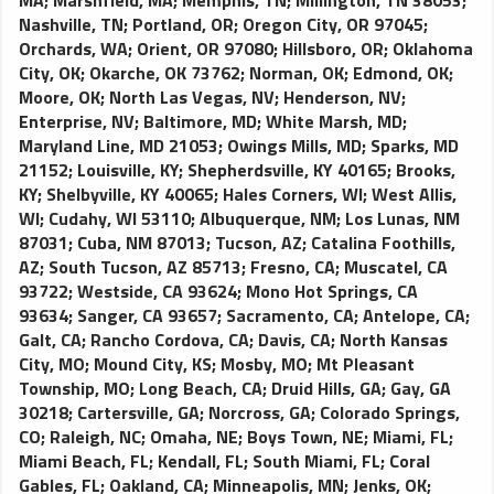
MA
;
Marshfield, MA
;
Memphis, TN
;
Millington, TN 38053
;
Nashville, TN
;
Portland, OR
;
Oregon City, OR 97045
;
Orchards, WA
;
Orient, OR 97080
;
Hillsboro, OR
;
Oklahoma
City, OK
;
Okarche, OK 73762
;
Norman, OK
;
Edmond, OK
;
Moore, OK
;
North Las Vegas, NV
;
Henderson, NV
;
Enterprise, NV
;
Baltimore, MD
;
White Marsh, MD
;
Maryland Line, MD 21053
;
Owings Mills, MD
;
Sparks, MD
21152
;
Louisville, KY
;
Shepherdsville, KY 40165
;
Brooks,
KY
;
Shelbyville, KY 40065
;
Hales Corners, WI
;
West Allis,
WI
;
Cudahy, WI 53110
;
Albuquerque, NM
;
Los Lunas, NM
87031
;
Cuba, NM 87013
;
Tucson, AZ
;
Catalina Foothills,
AZ
;
South Tucson, AZ 85713
;
Fresno, CA
;
Muscatel, CA
93722
;
Westside, CA 93624
;
Mono Hot Springs, CA
93634
;
Sanger, CA 93657
;
Sacramento, CA
;
Antelope, CA
;
Galt, CA
;
Rancho Cordova, CA
;
Davis, CA
;
North Kansas
City, MO
;
Mound City, KS
;
Mosby, MO
;
Mt Pleasant
Township, MO
;
Long Beach, CA
;
Druid Hills, GA
;
Gay, GA
30218
;
Cartersville, GA
;
Norcross, GA
;
Colorado Springs,
CO
;
Raleigh, NC
;
Omaha, NE
;
Boys Town, NE
;
Miami, FL
;
Miami Beach, FL
;
Kendall, FL
;
South Miami, FL
;
Coral
Gables, FL
;
Oakland, CA
;
Minneapolis, MN
;
Jenks, OK
;