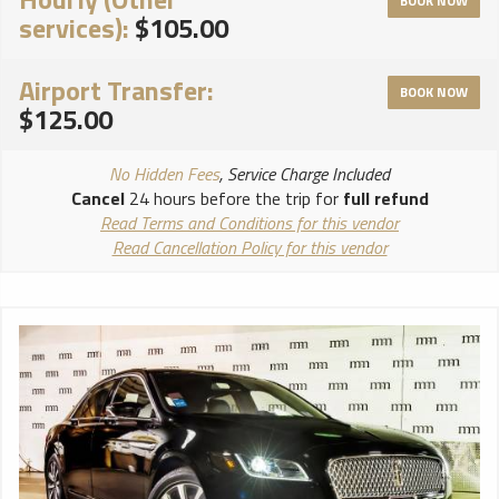
BOOK NOW
services):
$105.00
Airport Transfer:
BOOK NOW
$125.00
No Hidden Fees
, Service Charge Included
Cancel
24 hours before the trip for
full refund
Read Terms and Conditions for this vendor
Read Cancellation Policy for this vendor